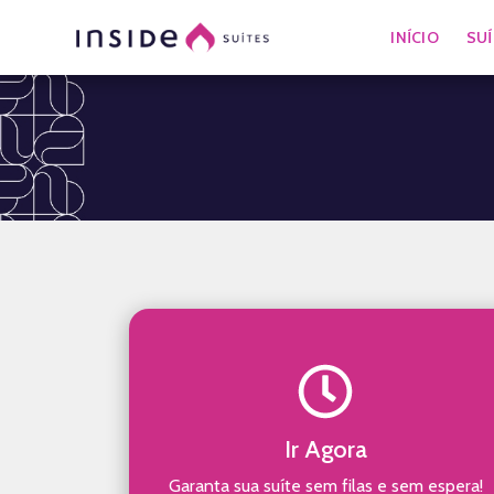
INÍCIO
SU
Ir Agora
Garanta sua suíte sem filas e sem espera!