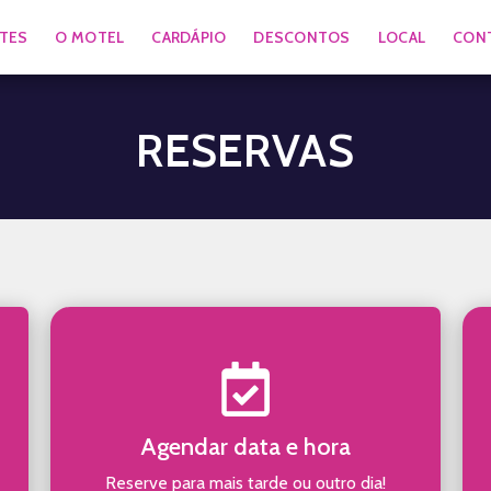
ÍTES
O MOTEL
CARDÁPIO
DESCONTOS
LOCAL
CON
RESERVAS
Agendar data e hora
Reserve para mais tarde ou outro dia!