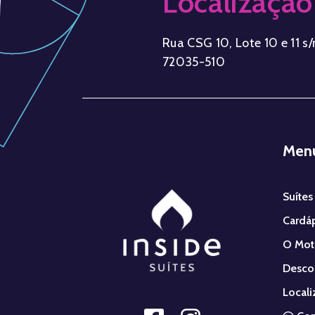
Localização
Rua CSG 10, Lote 10 e 11 s/n
72035-510
Men
Suítes
Cardá
O Mot
Desco
Locali