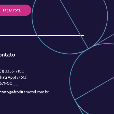
Traçar rota
ontato
61) 3356-7100
hatsApp) / (613)
671-00__
ntato@afroditemotel.com.br