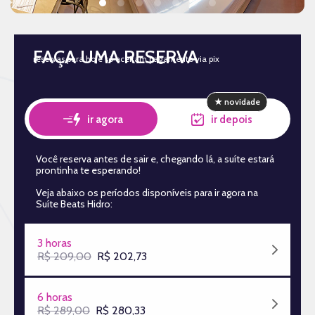
FAÇA UMA RESERVA
reservas para hoje só aceitam pagamento via pix
ir agora
ir depois
Você reserva antes de sair e, chegando lá, a suíte estará
prontinha te esperando!
Veja abaixo os períodos disponíveis para ir agora na
Suíte Beats Hidro
:
3 horas
R$ 209,00
R$ 202,73
6 horas
R$ 289,00
R$ 280,33