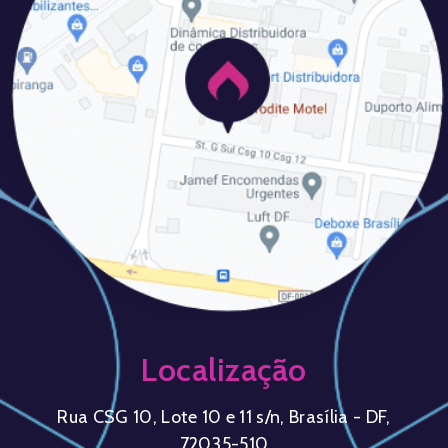
Localização
Rua CSG 10, Lote 10 e 11 s/n, Brasília - DF,
72035-510